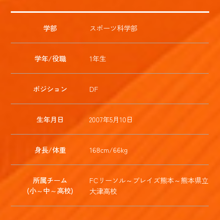
学部
スポーツ科学部
学年/役職
1年生
ポジション
DF
生年月日
2007年5月10日
身長/体重
168cm/66kg
所属チーム
FCリーソル～ブレイズ熊本～熊本県立
(小～中～高校)
大津高校