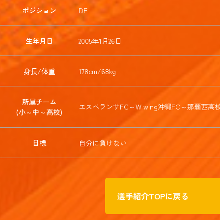
ポジション
DF
生年月日
2005年1月26日
身長/体重
178cm/68kg
所属チーム
エスペランサFC～W wing沖縄FC～那覇西高
(小～中～高校)
目標
自分に負けない
選手紹介TOPに戻る